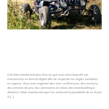
Le small meeting : le
format d’évènement idéal
pour respecter les règles
sanitaires
Cela fait maintenant plus d'un an que vous avez basculé vos
événements en format digital afin de respecter les règles sanitaires
en vigueur. Vous avez organisé des visio-conférences, des réunions,
des remises de prix, des séminaires et même des teambuilding à
distance ! Mais maintenant que l'on entrevoit la possibilité de se réunir
à [...]