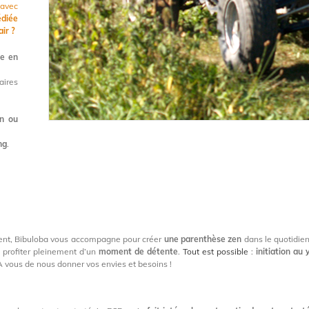
avec
édiée
ir ?
e en
aires
en ou
ng
.
ment, Bibuloba vous accompagne pour créer
une parenthèse zen
dans le quotidi
t profiter pleinement d’un
moment de détente
.
Tout est possible
:
initiation au
A vous de nous donner vos envies et besoins !