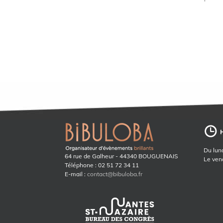
Du lund
64 rue de Galheur - 44340 BOUGUENAIS
Le ven
Téléphone : 02 51 72 34 11
E-mail :
contact@bibuloba.fr