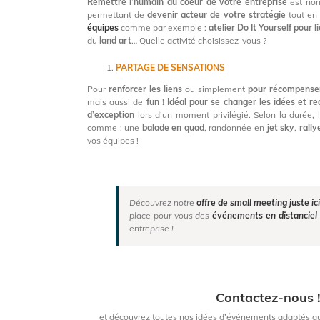
Remettre l’humain au coeur de votre entreprise
est non
permettant de
devenir acteur
de votre stratégie
tout en
équipes
comme par exemple :
atelier Do It Yourself pour l
du
land art
… Quelle activité choisissez-vous ?
PARTAGE DE SENSATIONS
Pour
renforcer les liens
ou simplement
pour récompense
mais aussi de
fun
!
Idéal pour se changer les idées et re
d’exception
lors d’un moment privilégié. Selon la durée, 
comme : une
balade en quad
, randonnée en
jet sky
,
rally
vos équipes !
Découvrez notre
offre de small meeting juste ici
place pour vous des
événements en distanciel
entreprise !
Contactez-nous 
et découvrez toutes nos idées d’événements adaptés aux