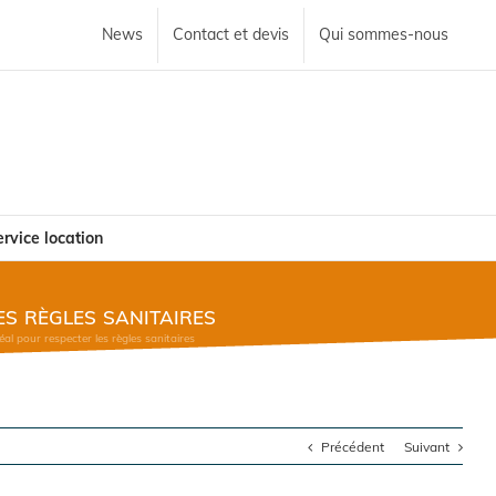
News
Contact et devis
Qui sommes-nous
rvice location
es règles sanitaires
al pour respecter les règles sanitaires
Précédent
Suivant