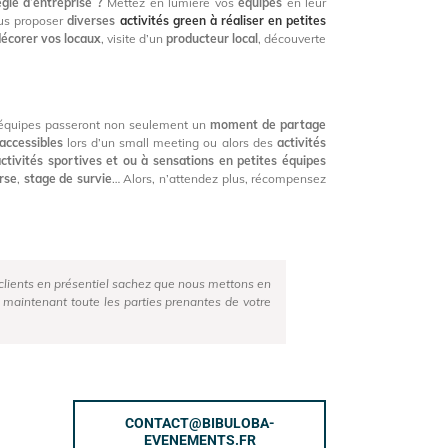
gie d’entreprise ?
Mettez en lumière vos
équipes
en leur
ous proposer
diverses
activités green à réaliser en petites
décorer vos locaux
, visite d’un
producteur local
, découverte
équipes passeront non seulement un
moment de partage
 accessibles
lors d’un small meeting ou alors des
activités
ctivités sportives et ou à sensations en petites équipes
rse
,
stage de survie
… Alors, n’attendez plus, récompensez
t clients en présentiel sachez que nous mettons en
maintenant toute les parties prenantes de votre
CONTACT@BIBULOBA-
EVENEMENTS.FR