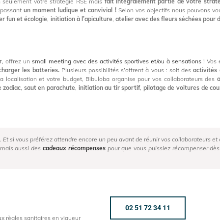
 seulement votre stratégie RSE mais
fait intégralement partie de votre straté
 passant
un moment ludique et convivial !
Selon vos objectifs nous pouvons v
ier fun et écologie
,
initiation à l’apiculture
,
atelier avec des fleurs séchées pour 
r
, offrez un
small meeting avec des activités sportives et/ou à sensations
! Vos 
charger les batteries.
Plusieurs possibilités s’offrent à vous : soit des
activités
la localisation et votre budget, Bibuloba organise pour vos collaborateurs des
a
e zodiac
,
saut en parachute
,
initiation au tir sportif
,
pilotage de voitures de cou
. Et si vous préférez attendre encore un peu avant de réunir vos collaborateurs e
mais aussi des
cadeaux récompenses
pour que vous puissiez récompenser dès 
!
02 51 72 34 11
 règles sanitaires en vigueur