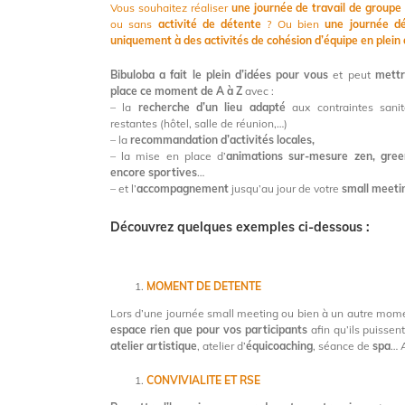
Vous souhaitez réaliser
une journée de travail de groupe
ou sans
activité de détente
?
Ou bien
une journée d
uniquement à des activités de cohésion d’équipe en plein a
Bibuloba a fait le plein d’idées pour vous
et peut
mettr
place ce moment de A à Z
avec :
– la
recherche d’un lieu adapté
aux contraintes sanit
restantes (hôtel, salle de réunion,…)
– la
recommandation d’activités locales,
– la mise en place d’
animations sur-mesure zen, gre
encore sportives
…
– et l’
accompagnement
jusqu’au jour de votre
small meeti
Découvrez quelques exemples ci-dessous :
MOMENT DE DETENTE
Lors d’une journée small meeting ou bien à un autre mo
espace rien que pour vos participants
afin qu’ils puissen
atelier artistique
, atelier d’
équicoaching
, séance de
spa
… 
CONVIVIALITE ET RSE