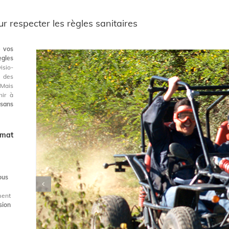
r respecter les règles sanitaires
é vos
ègles
sio-
 des
Mais
nir à
 sans
rmat
ous
ment
sion