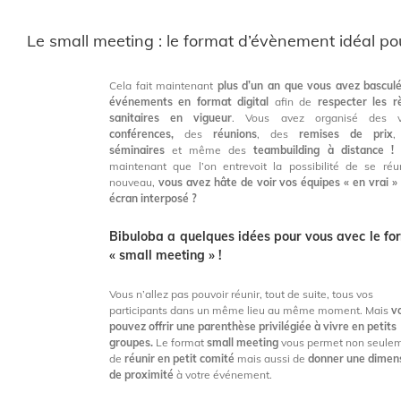
Le small meeting : le format d’évènement idéal pou
Cela fait maintenant
plus d’un an que vous avez bascul
événements en format digital
afin de
respecter les r
sanitaires en vigueur
. Vous avez organisé des vi
conférences,
des
réunions
, des
remises de prix
,
séminaires
et même des
teambuilding à distance !
maintenant que l’on entrevoit la possibilité de se réu
nouveau,
vous avez hâte de voir vos équipes « en vrai »
écran interposé ?
Bibuloba a quelques idées pour vous avec le fo
« small meeting » !
Vous n’allez pas pouvoir réunir, tout de suite, tous vos
participants dans un même lieu au même moment. Mais
v
pouvez offrir une parenthèse privilégiée à vivre en petits
groupes.
Le format
small meeting
vous permet non seule
de
réunir en petit comité
mais aussi de
donner une dimen
de proximité
à votre événement.