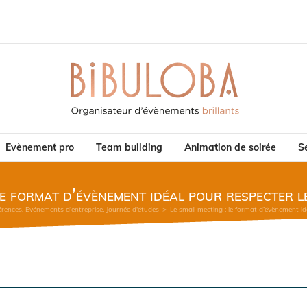
Evènement pro
Team building
Animation de soirée
Se
le format d’évènement idéal pour respecter l
érences
,
Evénements d'entreprise
,
Journée d'études
>
Le small meeting : le format d’évènement idé