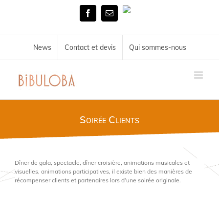
Skip
Tél.
to
Facebook
Email
02
content
51
72
34
News
Contact et devis
Qui sommes-nous
11
Soirée Clients
Dîner de gala, spectacle, dîner croisière, animations musicales et
visuelles, animations participatives, il existe bien des manières de
récompenser clients et partenaires lors d’une soirée originale.