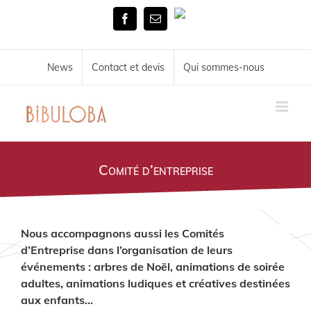
Skip
Tél.
to
Facebook
Email
02
content
51
72
34
News
Contact et devis
Qui sommes-nous
11
Comité d’entreprise
Nous accompagnons aussi les Comités
d’Entreprise dans l’organisation de leurs
événements : arbres de Noël, animations de soirée
adultes, animations ludiques et créatives destinées
aux enfants…