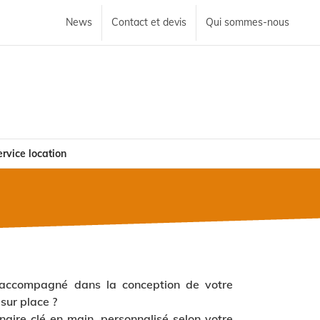
News
Contact et devis
Qui sommes-nous
rvice location
t accompagné dans la conception de votre
 sur place ?
aire clé en main, personnalisé selon votre