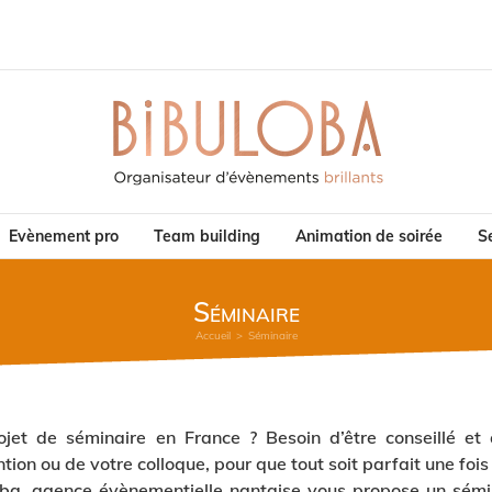
Evènement pro
Team building
Animation de soirée
Se
Séminaire
Accueil
>
Séminaire
ojet de séminaire en France ? Besoin d’être conseillé e
tion ou de votre colloque, pour que tout soit parfait une fois
ba, agence évènementielle nantaise vous propose un sémin