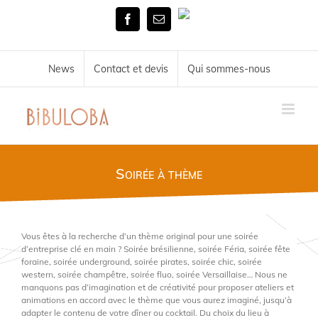
Skip
Tél.
to
Facebook
Email
02
content
51
72
34
News
Contact et devis
Qui sommes-nous
11
Soirée à thème
Vous êtes à la recherche d’un thème original pour une soirée
d’entreprise clé en main ? Soirée brésilienne, soirée Féria, soirée fête
foraine, soirée underground, soirée pirates, soirée chic, soirée
western, soirée champêtre, soirée fluo, soirée Versaillaise… Nous ne
manquons pas d’imagination et de créativité pour proposer ateliers et
animations en accord avec le thème que vous aurez imaginé, jusqu’à
adapter le contenu de votre dîner ou cocktail. Du choix du lieu à