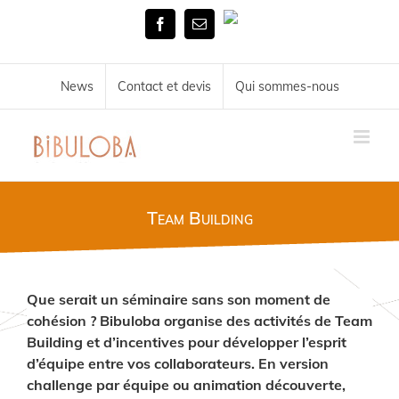
Skip
Tél.
to
Facebook
Email
02
content
51
72
34
News
Contact et devis
Qui sommes-nous
11
Team Building
Que serait un séminaire sans son moment de
cohésion ? Bibuloba organise des activités de Team
Building et d’incentives pour développer l’esprit
d’équipe entre vos collaborateurs. En version
challenge par équipe ou animation découverte,