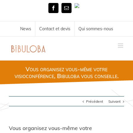
Skip
Tél.
to
Facebook
Email
02
content
51
72
34
News
Contact et devis
Qui sommes-nous
11
Vous organisez vous-même votre
visioconférence, Bibuloba vous conseille.
Précédent
Suivant
Vous organisez vous-même votre