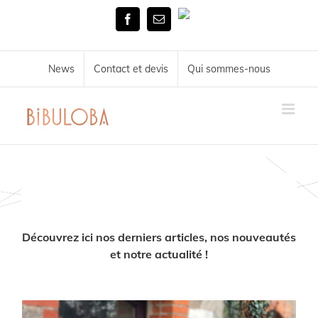
Skip
Tél.
to
Facebook
Email
02
content
51
72
34
News
Contact et devis
Qui sommes-nous
11
News
Découvrez ici nos derniers articles, nos nouveautés
et notre actualité !