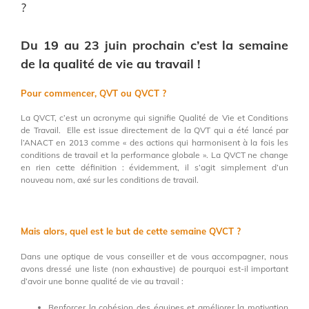
?
Du 19 au 23 juin prochain c’est la semaine
de la qualité de vie au travail !
Pour commencer, QVT ou QVCT ?
La QVCT, c’est un acronyme qui signifie Qualité de Vie et Conditions
de Travail. Elle
est
issue
directement
de la
QVT qui
a
été
lancé
par
l’ANACT
en 2013 comme
«
des actions qui
harmonisent
à la fois
les
conditions de travail et la performance
globale
». La
QVCT ne
change
en rien cette définition :
évidemment,
il
s’agit
simplement
d’un
nouveau
nom,
axé
sur les conditions de travail.
Mais alors, quel est le but de cette semaine QVCT ?
Dans une optique de vous conseiller et de vous accompagner, nous
avons dressé une liste (non exhaustive) de pourquoi est-il important
d’avoir une bonne qualité de vie au travail :
Renforcer la cohésion des équipes et améliorer la motivation