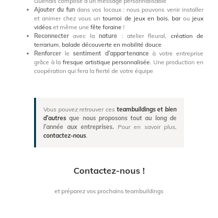
Guerlais composé d’un message personnalisable
Ajouter du fun
dans vos locaux : nous pouvons venir installer
et animer chez vous un
tournoi de jeux en bois
,
bar
ou
jeux
vidéos
et même une
fête foraine
!
Reconnecter
avec la
nature
: atelier fleural,
création de
terrarium
,
balade découverte en mobilité douce
Renforcer
le
sentiment d’appartenance
à votre entreprise
grâce à la
fresque artistique personnalisée
. Une production en
coopération qui fera la fierté de votre équipe
Vous pouvez retrouver ces
teambuildings et bien
d’autres
que nous proposons tout au long de
l’année aux entreprises.
Pour en savoir plus,
contactez-nous
.
Contactez-nous !
et préparez vos prochains teambuildings