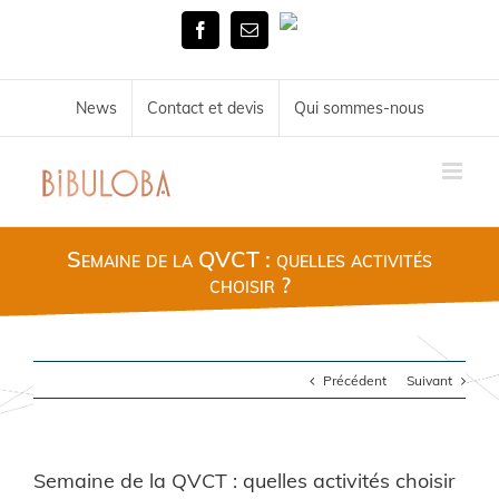
Skip
Tél.
to
Facebook
Email
02
content
51
72
34
News
Contact et devis
Qui sommes-nous
11
Semaine de la QVCT : quelles activités
choisir ?
Précédent
Suivant
Semaine de la QVCT : quelles activités choisir