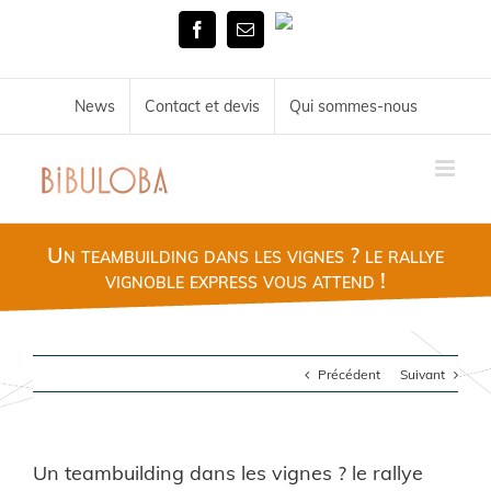
Skip
Tél.
to
Facebook
Email
02
content
51
72
34
News
Contact et devis
Qui sommes-nous
11
Un teambuilding dans les vignes ? le rallye
vignoble express vous attend !
Précédent
Suivant
Un teambuilding dans les vignes ? le rallye