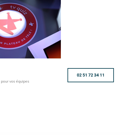
!
02 51 72 34 11
n pour vos équipes