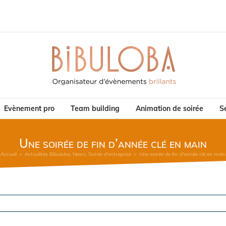
Evènement pro
Team building
Animation de soirée
Se
Une soirée de fin d’année clé en main
Accueil
>
Actualités Bibuloba
,
News
,
Soirée d'entreprise
>
Une soirée de fin d’année clé en main