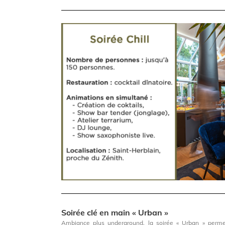
Soirée clé en main « Urban »
Ambiance plus underground, la soirée « Urban » perm