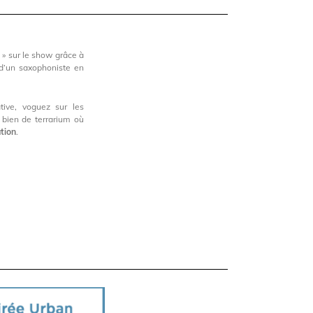
 » sur le show grâce à
 d’un saxophoniste en
tive, voguez sur les
u bien de terrarium où
tion
.