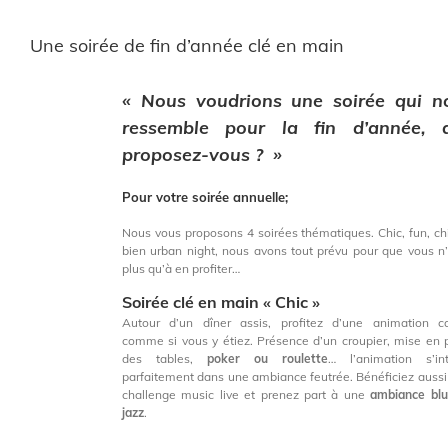
Une soirée de fin d’année clé en main
« Nous voudrions une soirée qui n
ressemble pour la fin d’année, 
proposez-vous ? »
Pour votre soirée annuelle;
Nous vous proposons 4 soirées thématiques. Chic, fun, chi
bien urban night, nous avons tout prévu pour que vous n
plus qu’à en profiter…
Soirée clé en main « Chic »
Autour d’un dîner assis, profitez d’une animation c
comme si vous y étiez. Présence d’un croupier, mise en 
des tables,
poker ou roulette
… l’animation s’in
parfaitement dans une ambiance feutrée. Bénéficiez aussi
challenge music live et prenez part à une
ambiance bl
jazz
.