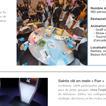
e fin
le de
ateur
Soirée clé en main « Fun »
Ambiance 100% participative pour no
pour de petits groupes,
vivez l’exp
de télévision. Défiez vos collègue
stratégie, des bonus et des malus v