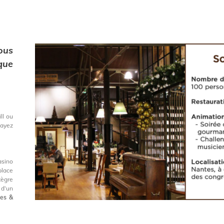
ous
que
ll ou
’ayez
asino
place
tègre
 d’un
ues &