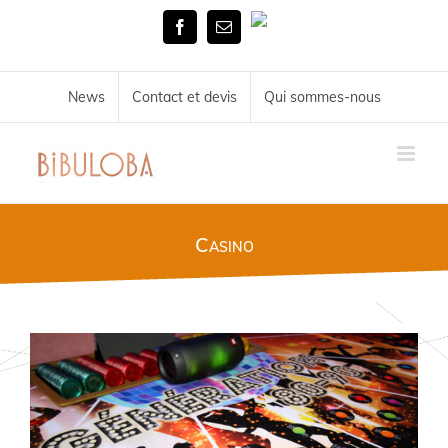
Skip
Tél.
to
Facebook
Email
02
content
51
72
34
News
Contact et devis
Qui sommes-nous
11
Casino