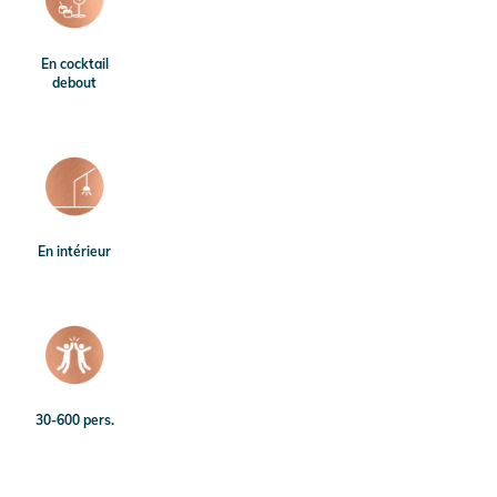
En cocktail
debout
En intérieur
30-600 pers.