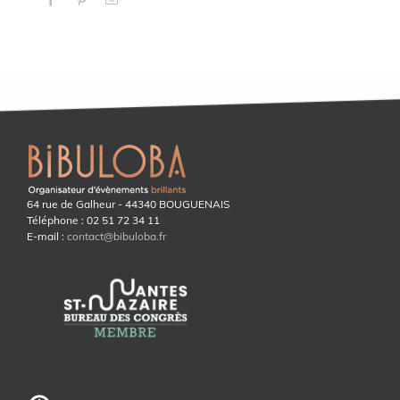
64 rue de Galheur - 44340 BOUGUENAIS
Téléphone : 02 51 72 34 11
E-mail :
contact@bibuloba.fr