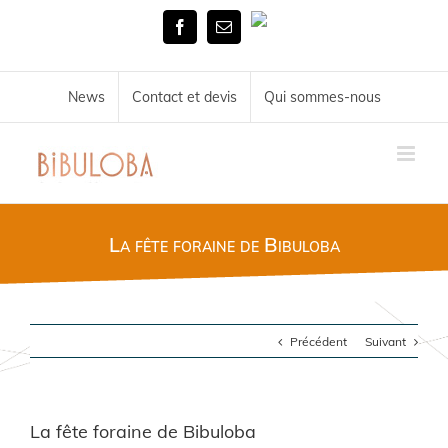
Skip
Tél.
to
Facebook
Email
02
content
51
72
34
News
Contact et devis
Qui sommes-nous
11
La fête foraine de Bibuloba
Précédent
Suivant
La fête foraine de Bibuloba