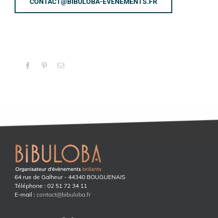
CONTACT@BIBULOBA-EVENEMENTS.FR
Facebook
Pinterest
Email
64 rue de Galheur - 44340 BOUGUENAIS
Téléphone : 02 51 72 34 11
E-mail :
contact@bibuloba.fr