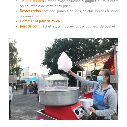
Tir aux ballons :
stand avec peluches à gagner ou tout autre
objet l’effigie de votre entreprise
Restauration :
hot dog, paninis, fouées, chichis, barbes à papa,
pommes d’amour…
Hammer et jeux de force
Jeux de bar :
fléchettes, air hockey, baby-foot, jeux de basket