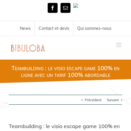
Skip
Tél.
to
Facebook
Email
02
content
51
72
34
News
Contact et devis
Qui sommes-nous
11
Teambuilding : le visio escape game 100% en
ligne avec un tarif 100% abordable
Précédent
Suivant
Teambuilding : le visio escape game 100% en