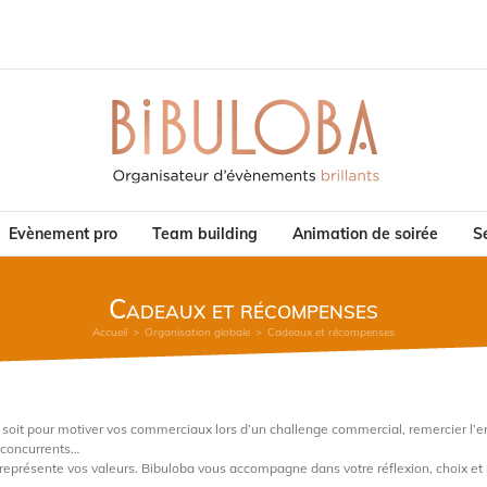
Evènement pro
Team building
Animation de soirée
Se
Cadeaux et récompenses
Accueil
>
Organisation globale
>
Cadeaux et récompenses
la soit pour motiver vos commerciaux lors d’un challenge commercial, remercier l’e
 concurrents…
eprésente vos valeurs. Bibuloba vous accompagne dans votre réflexion, choix et pe