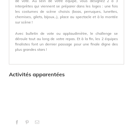
de vote. Au sein de votre équipe, vous désignez 2 à 3
interprètes qui viennent se préparer dans les loges : une fois
les costumes de scène choisis (boas, perruques, lunettes,
chemises, gilets, bijoux…), place au spectacle et à la montée
sur scène !
Avec bulletin de vote ou applaudimètre, le challenge se
déroule tout au long de votre repas. Et à la fin, les 2 équipes
finalistes font un dernier passage pour une finale digne des
plus grandes stars !
Activités apparentées
Facebook
Pinterest
Email