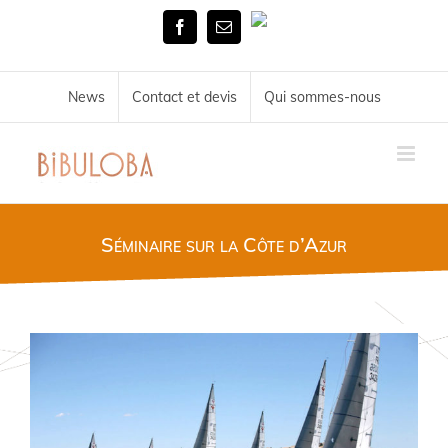
Skip
Tél.
to
Facebook
Email
02
content
51
72
34
News
Contact et devis
Qui sommes-nous
11
Séminaire sur la Côte d’Azur