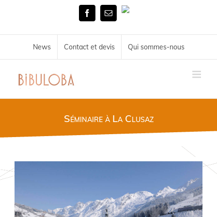
Skip
Tél.
to
Facebook
Email
02
content
51
72
34
News
Contact et devis
Qui sommes-nous
11
Séminaire à La Clusaz