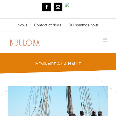
Skip
Tél.
to
Facebook
Email
02
content
51
72
34
News
Contact et devis
Qui sommes-nous
11
Séminaire à La Baule