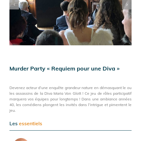
Murder Party « Requiem pour une Diva »
Devenez acteur d’une enquête grandeur nature en démasquant le ou
les assassins de la Diva Maria Von Glott ! Ce jeu de rôles participatif
marquera vos équipes pour longtemps ! Dans une ambiance années
40, les comédiens plongent les invités dans l’intrigue et pimentent le
jeu.
Les
essentiels