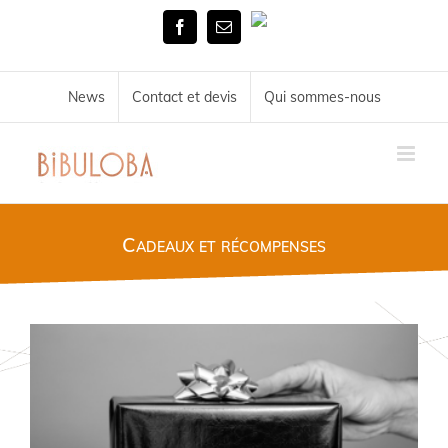
Skip
Tél.
to
Facebook
Email
02
content
51
72
34
News
Contact et devis
Qui sommes-nous
11
Cadeaux et récompenses